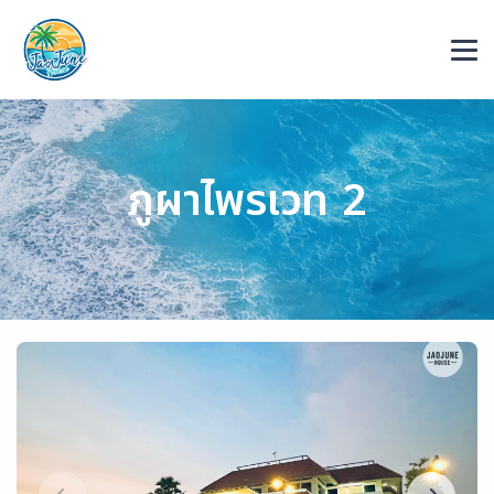
ภูผาไพรเวท 2