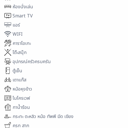
ห้องนั่งเล่น
Smart TV
แอร์
WIFI
คาราโอเกะ
โต๊ะสนุ๊ก
อุปกรณ์ครัวครบครัน
ตู้เย็น
เตาแก๊ส
หม้อหุงข้าว
ไมโครเวฟ
กาน้ำร้อน
กระทะ ตะหลิว หม้อ ทัพพี มีด เขียง
ครก สาก