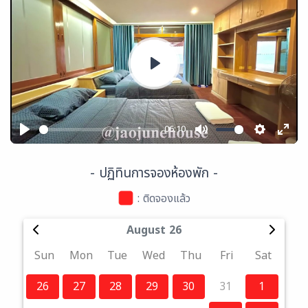
Play
06:10
Play
Mute
Settings
Ente
full
- ปฏิทินการจองห้องพัก -
: ติดจองแล้ว
August 26
Sun
Mon
Tue
Wed
Thu
Fri
Sat
26
27
28
29
30
31
1