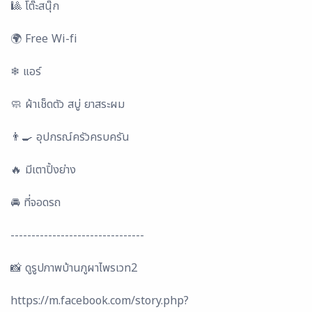
🎱 โต๊ะสนุ๊ก
🌍 Free Wi-fi
❄ แอร์
🧼 ผ้าเช็ดตัว สบู่ ยาสระผม
👨‍🍳 อุปกรณ์ครัวครบครัน
🔥 มีเตาปิ้งย่าง
🚘 ที่จอดรถ
--------------------------------
📸 ดูรูปภาพบ้านภูผาไพรเวท2
https://m.facebook.com/story.php?