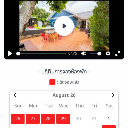
Play
04:45
Play
Mute
Settings
Ente
full
- ปฏิทินการจองห้องพัก -
: ติดจองแล้ว
August 26
Sun
Mon
Tue
Wed
Thu
Fri
Sat
26
27
28
29
30
31
1