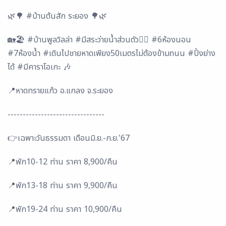
🌿🌳 #บ้านต้นสัก ระยอง 🌳🌿
🏡🏖 #บ้านพูลวิลล่า #มีสระว่ายน้ำส่วนตัว🏊‍♂️ #6ห้องนอน
#7ห้องน้ำ #เดินไปชายหาดเพียง50เมตรไม่ต้องข้ามถนน #ปิ้งย่าง
ได้ #มีคาราโอเกะ 🎶
📍หาดทรายแก้ว อ.แกลง จ.ระยอง
--------------------------------
👉เฉพาะวันธรรมดา เดือนมิ.ย.-ก.ย.'67
📍พัก10-12 ท่าน ราคา 8,900/คืน
📍พัก13-18 ท่าน ราคา 9,900/คืน
📍พัก19-24 ท่าน ราคา 10,900/คืน