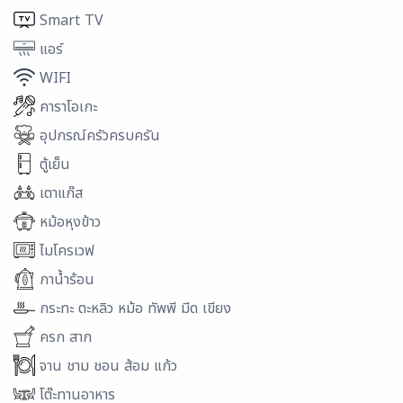
Smart TV
แอร์
WIFI
คาราโอเกะ
อุปกรณ์ครัวครบครัน
ตู้เย็น
เตาแก๊ส
หม้อหุงข้าว
ไมโครเวฟ
กาน้ำร้อน
กระทะ ตะหลิว หม้อ ทัพพี มีด เขียง
ครก สาก
จาน ชาม ชอน ส้อม แก้ว
โต๊ะทานอาหาร