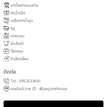
เตาปิ้งย่างแบบถ่าน
ถังน้ำแข็ง
เครื่องทำน้ำอุ่น
สบู่
ยาสระผม
ผ้าเช็ดตัว
ที่จอดรถ
รับสัตว์เลี้ยง
ติดต่อ
Tel : 0952533641
แอดไลน์Line ID : @jaojunehouse